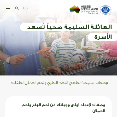
En
قصة اللحم الأسترالي
العائلة السليمة صحياً تُسعد
أروع وصفات اللحم الأسترالي
الأسرة
طرق الطهي
قطع اللحم
التغذية
الحلال الاسترالي
وصفات بسيطة لطهي اللحم البقري ولحم الحملان لطفلك.
الموارد
وصفات لإعداد أولى وجباتك من لحم البقر ولحم
الحملان