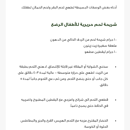
أدناه بعض الوصفات البسيطة لطهي لحم البقر ولحم الحملان لطفلك.
شريحة لحم حريرية للأطفال الرضع
100 جرام شريحة لحم من الردف الخالي من الدهون
ملعقة صغيرة زيت زيتون
100 جرام ليقطين مطهو
سخني الشواية أو المقلاة غير قابلة للإلتصاق. ادهني اللحم بطبقة
من الزيت. اطهي على حرارة متوسطة - عالية لمدة 3-4 دقائق على
كل جانب أو حتى ينضج اللحم، ومن ثم دعي اللحوم جانباً لمدة 5
دقائق.
قطعي اللحم الى شرائح وامزجي مع اليقطين المطبوخ واضربيه
في الخلاط حتى يصبح ناعماً.
الخضار المقترح مزجه مع اللحم الهريس: القرع والجزر والبطاطس
الحلوة أو الكوسة.