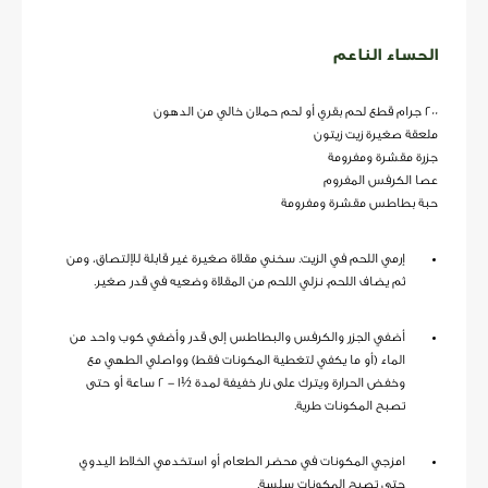
الحساء الناعم
200 جرام قطع لحم بقري أو لحم حملان خالي من الدهون
ملعقة صغيرة زيت زيتون
جزرة مقشرة ومفرومة
عصا الكرفس المفروم
حبة بطاطس مقشرة ومفرومة
إرمي اللحم في الزيت. سخني مقلاة صغيرة غير قابلة للإلتصاق، ومن
ثم يضاف اللحم. نزلي اللحم من المقلاة وضعيه في قدر صغير.
أضفي الجزر والكرفس والبطاطس إلى قدر وأضفي كوب واحد من
الماء (أو ما يكفي لتغطية المكونات فقط) وواصلي الطهي مع
وخفض الحرارة ويترك على نار خفيفة لمدة ½1 - 2 ساعة أو حتى
تصبح المكونات طرية.
امزجي المكونات في محضر الطعام أو استخدمي الخلاط اليدوي
حتى تصبح المكونات سلسة.